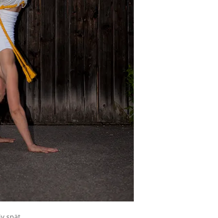
iv spät