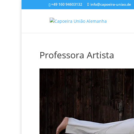
+49 160 94603132
info@capoeira-uniao.de
Professora Artista